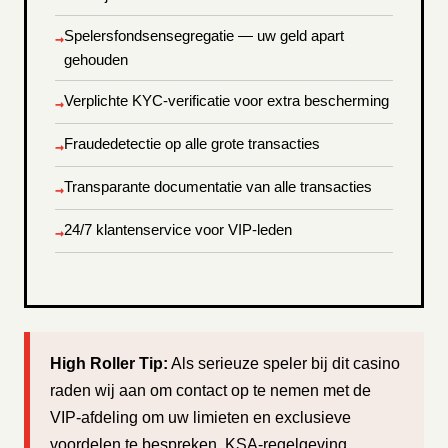
Spelersfondsensegregatie — uw geld apart
gehouden
Verplichte KYC-verificatie voor extra bescherming
Fraudedetectie op alle grote transacties
Transparante documentatie van alle transacties
24/7 klantenservice voor VIP-leden
High Roller Tip:
Als serieuze speler bij dit casino
raden wij aan om contact op te nemen met de
VIP-afdeling om uw limieten en exclusieve
voordelen te bespreken. KSA-regelgeving