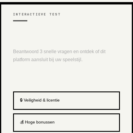
INTERACTIEVE TEST
IS DIT CASINO GESCHIKT VOOR
JOU?
Beantwoord 3 snelle vragen en ontdek of dit
platform aansluit bij uw speelstijl.
1. WAT IS UW PRIORITEIT BIJ EEN
CASINO?
🔒 Veiligheid & licentie
💰 Hoge bonussen