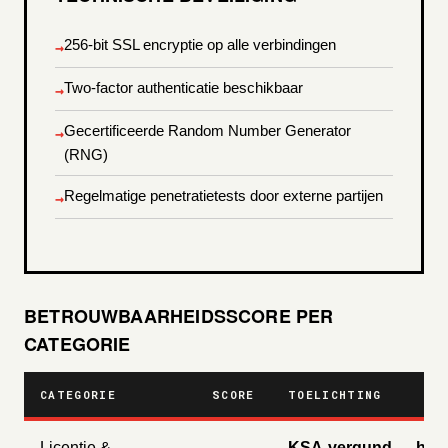
256-bit SSL encryptie op alle verbindingen
Two-factor authenticatie beschikbaar
Gecertificeerde Random Number Generator
(RNG)
Regelmatige penetratietests door externe partijen
BETROUWBAARHEIDSSCORE PER
CATEGORIE
CATEGORIE
SCORE
TOELICHTING
Licentie &
KSA-vergund — hoo