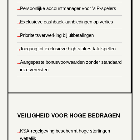
Persoonlijke accountmanager voor VIP-spelers
Exclusieve cashback-aanbiedingen op verlies
Prioriteitsverwerking bij uitbetalingen
Toegang tot exclusieve high-stakes tafelspellen
Aangepaste bonusvoorwaarden zonder standaard
inzetvereisten
VEILIGHEID VOOR HOGE BEDRAGEN
KSA-regelgeving beschermt hoge stortingen
wettelijk