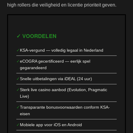
high rollers die veiligheid en licentie prioriteit geven.
✓ VOORDELEN
✓
KSA-vergund — volledig legaal in Nederland
✓
eCOGRA gecertificeerd — eerlijk spel
gegarandeerd
✓
Snelle uitbetalingen via iDEAL (24 uur)
✓
Sterk live casino aanbod (Evolution, Pragmatic
Live)
✓
Transparante bonusvoorwaarden conform KSA-
eisen
✓
Mobiele app voor iOS en Android