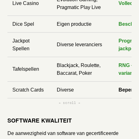
Live Casino
Volledig
Pragmatic Play Live
Dice Spel
Eigen productie
Beschik
Jackpot
Progres
Diverse leveranciers
Spellen
jackpots
Blackjack, Roulette,
RNG + L
Tafelspellen
Baccarat, Poker
variante
Scratch Cards
Diverse
Beperkt
← scroll →
SOFTWARE KWALITEIT
De aanwezigheid van software van gecertificeerde