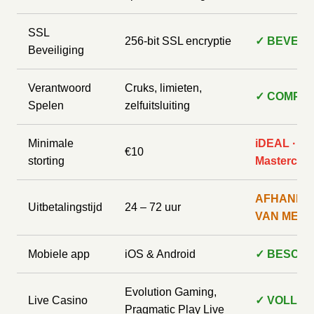
SSL
256-bit SSL encryptie
✓ BEVEIL
Beveiliging
Verantwoord
Cruks, limieten,
✓ COMPLI
Spelen
zelfuitsluiting
Minimale
iDEAL · Vis
€10
storting
Mastercar
AFHANKE
Uitbetalingstijd
24 – 72 uur
VAN MET
Mobiele app
iOS & Android
✓ BESCH
Evolution Gaming,
Live Casino
✓ VOLLED
Pragmatic Play Live