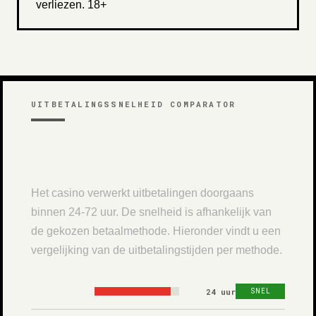
verliezen. 18+
UITBETALINGSSNELHEID COMPARATOR
HOE SNEL BETAALT HET CASINO
UIT?
Het casino verwerkt uitbetalingen doorgaans
binnen 24-72 uur. De snelheid is afhankelijk van
de gekozen betaalmethode. Hieronder vindt u een
vergelijking van de uitbetalingstijden per methode.
24 uur
IDEAL
SNEL