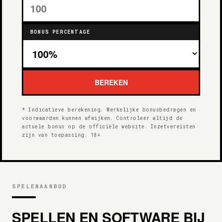
BONUS PERCENTAGE
BEREKEN
* Indicatieve berekening. Werkelijke bonusbedragen en
voorwaarden kunnen afwijken. Controleer altijd de
actuele bonus op de officiële website. Inzetvereisten
zijn van toepassing. 18+
SPELENAANBOD
SPELLEN EN SOFTWARE BIJ