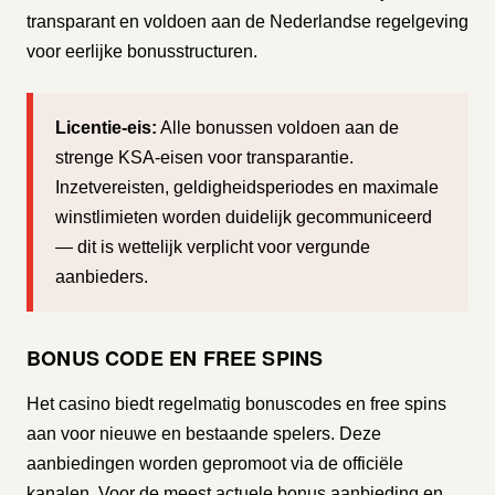
transparant en voldoen aan de Nederlandse regelgeving
voor eerlijke bonusstructuren.
Licentie-eis:
Alle bonussen voldoen aan de
strenge KSA-eisen voor transparantie.
Inzetvereisten, geldigheidsperiodes en maximale
winstlimieten worden duidelijk gecommuniceerd
— dit is wettelijk verplicht voor vergunde
aanbieders.
BONUS CODE EN FREE SPINS
Het casino biedt regelmatig bonuscodes en free spins
aan voor nieuwe en bestaande spelers. Deze
aanbiedingen worden gepromoot via de officiële
kanalen. Voor de meest actuele bonus aanbieding en